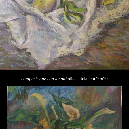
composizione con limoni
olio su tela, cm 70x70